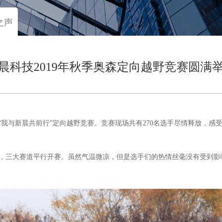
之声
晨科技2019年秋季奥森定向越野竞赛圆满
办了“我与新晨共前行”定向越野竞赛。竞赛现场共有270名选手尽情释放，
，三大赛道平行开赛。虽然气温微凉，但是选手们的热情丝毫没有受到影