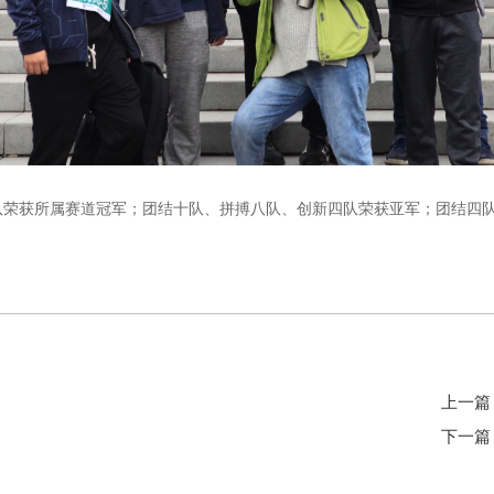
队荣获所属赛道冠军；团结十队、拼搏八队、创新四队荣获亚军；团结四
上一篇
下一篇