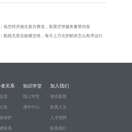
：
低空经济催生新兴赛道，新晨空管服务蓄势待发
：
航线无形且纵横交错，每天上万次的航班怎么有序运行
资者关系
知识学堂
加入我们
信息
线上学堂
视览新晨
公告
课件中心
新晨人文
者保护
人才招聘
者联系
联系我们