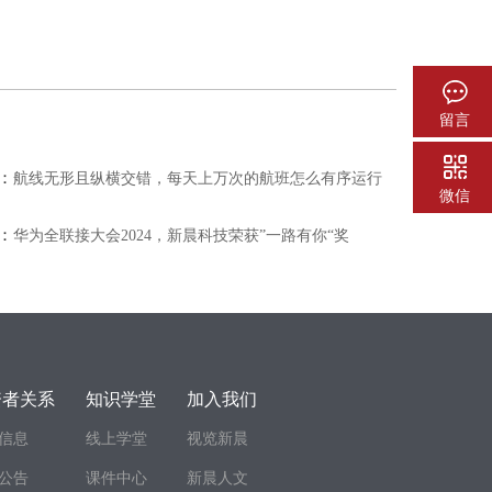
留言
：
航线无形且纵横交错，每天上万次的航班怎么有序运行
微信
：
华为全联接大会2024，新晨科技荣获”一路有你“奖
资者关系
知识学堂
加入我们
信息
线上学堂
视览新晨
公告
课件中心
新晨人文