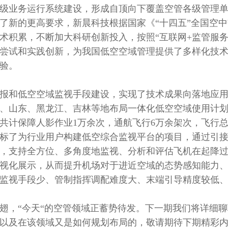
级业务运行系统建设，形成自顶向下覆盖空管各级管理
了新的更高要求，新晨科技根据国家《“十四五”全国空
术积累，不断加大科研创新投入，按照“互联网+监管服务
尝试和实践创新，为我国低空空域管理提供了多样化技
验。
报和低空空域监视手段建设，实现了技术成果向落地应
、山东、黑龙江、吉林等地布局一体化低空空域使用计
共计保障人影作业1万余次，通航飞行6万余架次，飞行总
标了为行业用户构建低空综合监视平台的项目，通过引
处理，支持全方位、多角度地监视、分析和评估飞机在起降
视化展示，从而提升机场对于进近空域的态势感知能力
监视手段少、管制指挥调配难度大、末端引导精度较低
振翅，“今天“的空管领域正蓄势待发。下一期我们将详细
以及在该领域又是如何规划布局的，敬请期待下期精彩