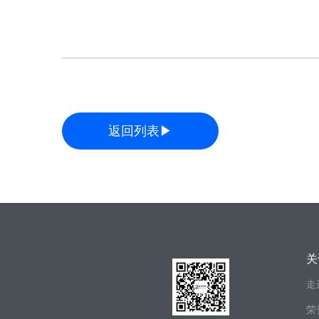
返回列表▶
关
走
荣